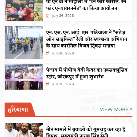
पी एन बी ने मोहाली में “रन फॉर फॉरेस्ट, रन
फॉर एनवायरनमेंट” का किया आयोजन
July 26, 2026
एन. एस. एन. आई. एस. पटियाला ने “संडेज़
ऑन साइकिल” रैली और स्वच्छता अभियान
के साथ कारगिल विजय दिवस मनाया
July 26, 2026
पंजाब में पोपीज़ बेबी केयर का एक्सक्लूसिव
स्टोर, जीरकपुर में हुआ शुभारंभ
July 26, 2026
हरियाणा
VIEW MORE
नीट मामले में युवाओं को गुमराह कर रहा है
विपक्ष- मुख्यमंत्री नायब सिंह सैनी