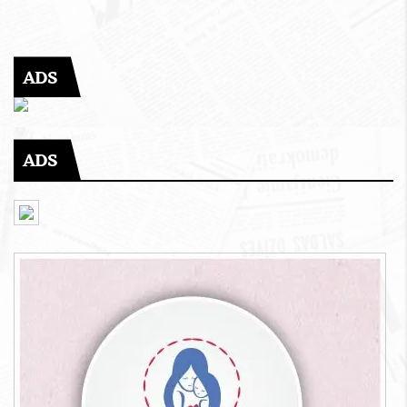
ADS
ADS