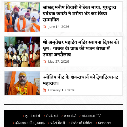
सांसद मनीष तिवारी ने टेका माथा, गुरुद्वारा
प्रबंधक कमेटी ने सरोपा भेंट कर किया
सम्मानित
June 14, 2026
श्री अमृतेश्वर महादेव मंदिर स्थापना दिवस की
धूम : गायक बी प्राक की भजन संध्या में
उमड़ा जनसैलाब
May 27, 2026
ज्योतिष पीठ के शंकराचार्य बने देवादित्यानंद
महाराज।
February 10, 2026
हमारे बारे में
संपर्क करे
खबर भेजें
गोपनीयता नीति
कॉपीराइट और ट्रेडमार्क
फोटो गैलरी
Code of Ethics
Services