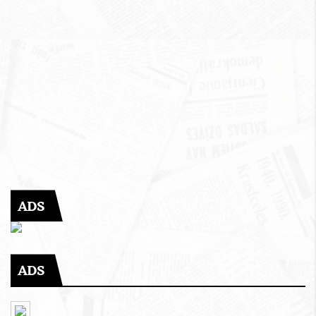
ADS
ADS