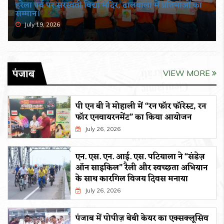
हरेला पर्व पर सरस्वती विद्या मंदिर, ढालवाला में प्रतिभाओं का
सम्मान।
July 19, 2026
पंजाब
VIEW MORE
पी एन बी ने मोहाली में “रन फॉर फॉरेस्ट, रन
फॉर एनवायरनमेंट” का किया आयोजन
July 26, 2026
एन. एस. एन. आई. एस. पटियाला ने “संडेज़
ऑन साइकिल” रैली और स्वच्छता अभियान
के साथ कारगिल विजय दिवस मनाया
July 26, 2026
पंजाब में पोपीज़ बेबी केयर का एक्सक्लूसिव