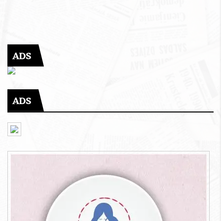
ADS
ADS