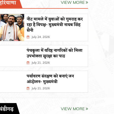
हरियाणा
VIEW MORE
नीट मामले में युवाओं को गुमराह कर
रहा है विपक्ष- मुख्यमंत्री नायब सिंह
सैनी
July 24, 2026
सहकारिता में हरियाणा व उत्तराखंड मिलकर करेंगे
जिलाधिकार
कामः डाॅ. धन सिंह रावत
निरीक्षण; ट
पंचकूला में वरिष्ठ नागरिकों को मिला
August 5, 2026
July 29, 
उपभोक्ता सुरक्षा का पाठ
July 21, 2026
पर्यावरण संरक्षण को बनाएं जन
आंदोलन- मुख्यमंत्री
July 21, 2026
चंडीगढ़
VIEW MORE