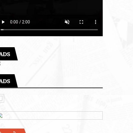
ADS
ADS