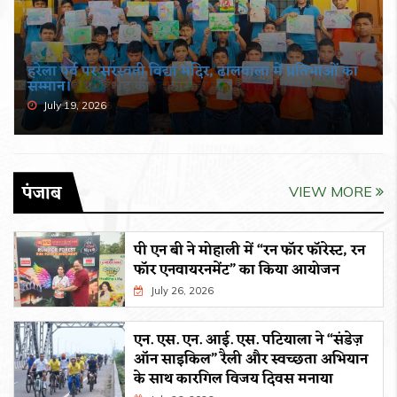
हरेला पर्व पर सरस्वती विद्या मंदिर, ढालवाला में प्रतिभाओं का
सम्मान।
July 19, 2026
पंजाब
VIEW MORE
पी एन बी ने मोहाली में “रन फॉर फॉरेस्ट, रन
फॉर एनवायरनमेंट” का किया आयोजन
July 26, 2026
एन. एस. एन. आई. एस. पटियाला ने “संडेज़
ऑन साइकिल” रैली और स्वच्छता अभियान
के साथ कारगिल विजय दिवस मनाया