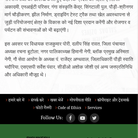
अकादमी, एनआईटी परिसर, गंगा संस्कृति केंद्र, सिंगटाली पुल, पौड़ी-श्रीनगर
मार्ग चौड़ीकरण, झील निर्माण, ड्राइविंग टेस्ट ट्रैक तथा खेल अवस्थापना से
जुड़ी परियोजनाएं क्षेत्र के विकास को नई दिशा प्रदान करेंगी और रोजगार व
पर्यटन की संभावनाओं को भी बढ़ाएंगी।
इस अवसर पर विधायक राजकुमार पोरी, दलीप सिंह रावत, जिला पंचायत
अध्यक्ष रचना बुटोला, नगर पालिकाध्यक्ष हिमानी नेगी, ब्लॉक प्रमुख अस्मिता
नेगी, गौ सेवा आयोग के अध्यक्ष पं. राजेंद्र अण्थवाल, जिलाधिकारी पौड़ी स्वाति
भदौरिया, एसएसपी सर्वेश पंवार, सीडीओ अशोक जोशी एवं अन्य जनप्रतिनिधि
और अधिकारी मौजूद थे।
हमारे बारे में
संपर्क करे
खबर भेजें
गोपनीयता नीति
कॉपीराइट और ट्रेडमार्क
फोटो गैलरी
Code of Ethics
Services
Follow Us: