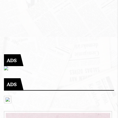
ADS
ADS