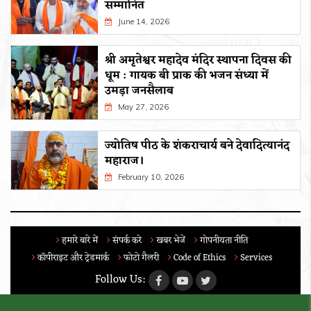
सम्मानित
June 14, 2026
श्री अमृतेश्वर महादेव मंदिर स्थापना दिवस की
धूम : गायक बी प्राक की भजन संध्या में
उमड़ा जनसैलाब
May 27, 2026
ज्योतिष पीठ के शंकराचार्य बने देवादित्यानंद
महाराज।
February 10, 2026
हमारे बारे में
संपर्क करे
खबर भेजें
गोपनीयता नीति
कॉपीराइट और ट्रेडमार्क
फोटो गैलरी
Code of Ethics
Services
Follow Us: