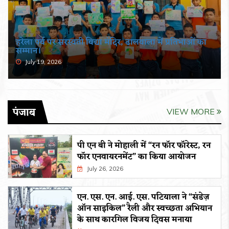
हरेला पर्व पर सरस्वती विद्या मंदिर, ढालवाला में प्रतिभाओं का
सम्मान।
July 19, 2026
पंजाब
VIEW MORE
पी एन बी ने मोहाली में “रन फॉर फॉरेस्ट, रन
फॉर एनवायरनमेंट” का किया आयोजन
July 26, 2026
एन. एस. एन. आई. एस. पटियाला ने “संडेज़
ऑन साइकिल” रैली और स्वच्छता अभियान
के साथ कारगिल विजय दिवस मनाया