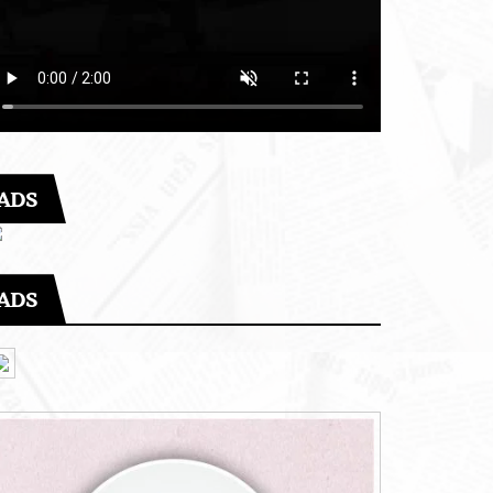
ADS
ADS