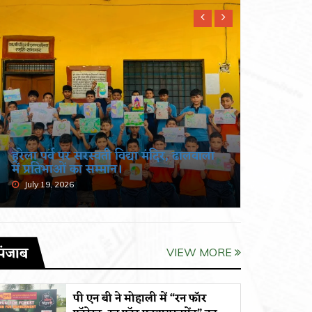
हरेला पर्व पर सरस्वती विद्या मंदिर, ढालवाला
खंडूड़ी औ
में प्रतिभाओं का सम्मान।
श्रद्धांजलि
July 19, 2026
June 19, 
पंजाब
VIEW MORE
पी एन बी ने मोहाली में “रन फॉर