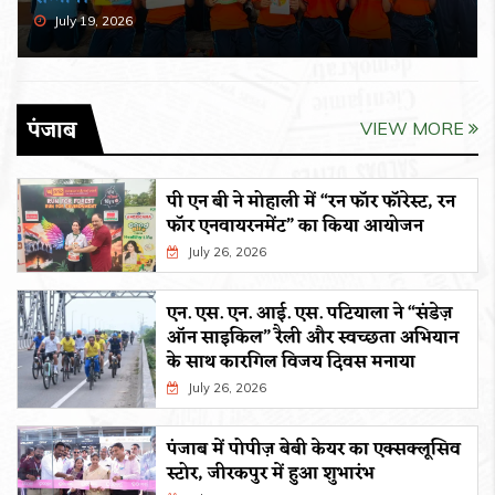
July 19, 2026
पंजाब
VIEW MORE
पी एन बी ने मोहाली में “रन फॉर फॉरेस्ट, रन
फॉर एनवायरनमेंट” का किया आयोजन
July 26, 2026
एन. एस. एन. आई. एस. पटियाला ने “संडेज़
ऑन साइकिल” रैली और स्वच्छता अभियान
के साथ कारगिल विजय दिवस मनाया
July 26, 2026
पंजाब में पोपीज़ बेबी केयर का एक्सक्लूसिव
स्टोर, जीरकपुर में हुआ शुभारंभ