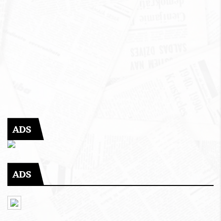
ADS
ADS