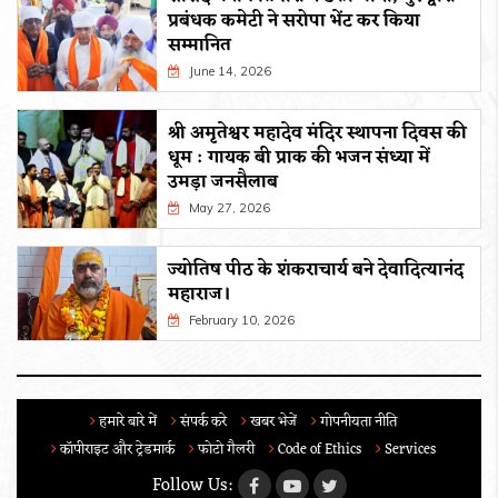
प्रबंधक कमेटी ने सरोपा भेंट कर किया
सम्मानित
June 14, 2026
श्री अमृतेश्वर महादेव मंदिर स्थापना दिवस की
धूम : गायक बी प्राक की भजन संध्या में
उमड़ा जनसैलाब
May 27, 2026
ज्योतिष पीठ के शंकराचार्य बने देवादित्यानंद
महाराज।
February 10, 2026
हमारे बारे में
संपर्क करे
खबर भेजें
गोपनीयता नीति
कॉपीराइट और ट्रेडमार्क
फोटो गैलरी
Code of Ethics
Services
Follow Us: