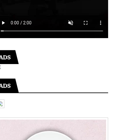
ADS
ADS