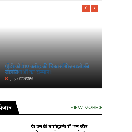
हरेला पर्व पर सरस्वती विद्या मंदिर, ढालवाला
खंडूड़ी औ
में प्रतिभाओं का सम्मान।
श्रद्धांजलि
July 19, 2026
June 19, 
पंजाब
VIEW MORE
पी एन बी ने मोहाली में “रन फॉर