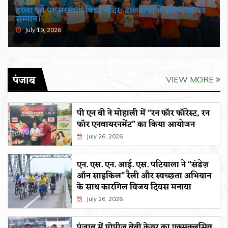
हरेला पर्व पर सरस्वती विद्या मंदिर, ढालवाला में प्रतिभाओं का
सम्मान।
July 19, 2026
पंजाब
VIEW MORE
पी एन बी ने मोहाली में “रन फॉर फॉरेस्ट, रन
फॉर एनवायरनमेंट” का किया आयोजन
July 26, 2026
एन. एस. एन. आई. एस. पटियाला ने “संडेज़
ऑन साइकिल” रैली और स्वच्छता अभियान
के साथ कारगिल विजय दिवस मनाया
July 26, 2026
पंजाब में पोपीज़ बेबी केयर का एक्सक्लूसिव