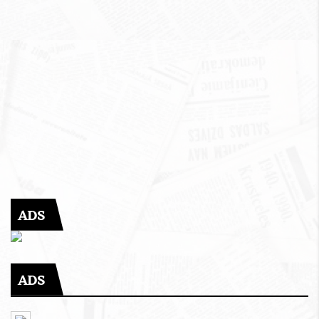
ADS
ADS