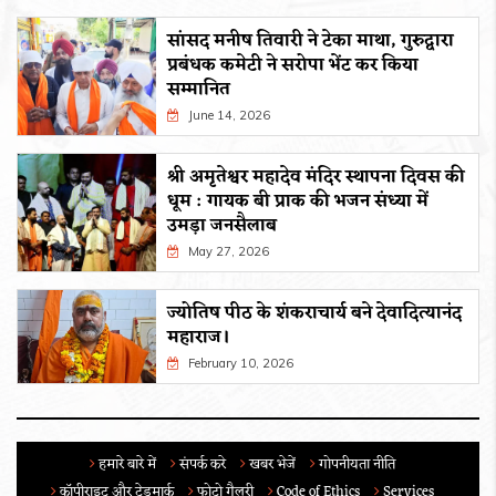
सांसद मनीष तिवारी ने टेका माथा, गुरुद्वारा
प्रबंधक कमेटी ने सरोपा भेंट कर किया
सम्मानित
June 14, 2026
श्री अमृतेश्वर महादेव मंदिर स्थापना दिवस की
धूम : गायक बी प्राक की भजन संध्या में
उमड़ा जनसैलाब
May 27, 2026
ज्योतिष पीठ के शंकराचार्य बने देवादित्यानंद
महाराज।
February 10, 2026
हमारे बारे में
संपर्क करे
खबर भेजें
गोपनीयता नीति
कॉपीराइट और ट्रेडमार्क
फोटो गैलरी
Code of Ethics
Services