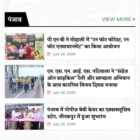
पंजाब
VIEW MORE
पी एन बी ने मोहाली में “रन फॉर फॉरेस्ट, रन
फॉर एनवायरनमेंट” का किया आयोजन
July 26, 2026
एन. एस. एन. आई. एस. पटियाला ने “संडेज़
ऑन साइकिल” रैली और स्वच्छता अभियान
के साथ कारगिल विजय दिवस मनाया
July 26, 2026
पंजाब में पोपीज़ बेबी केयर का एक्सक्लूसिव
स्टोर, जीरकपुर में हुआ शुभारंभ
July 26, 2026