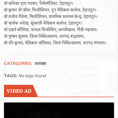
डॉ कनिका दत्ता पराशर, पैथोलॉजिस्ट, देहरादून।
डॉ कुमार जी कौल, फिजीशियन, दून मेडिकल कालेज, देहरादून।
डॉ राजीव गैरोला, फिजीशियन, प्राथमिक स्वास्थ्य केन्द्र, देहरादून।
डॉ सार्थक अरोड़ा, सुभारती मेडिकल कालेज, देहरादून।
डॉ एश्वर्य कौशिक, जनरल फिजीशिन, कल्जीखाल, पौड़ी गढ़वाल।
डॉ पुष्कर शुक्ला, जिला चिकित्सालय, जनपद रूद्रप्रयाग,
डॉ रवि कुमार, मेडिकल ऑफिसर, जिला चिकित्सालय, जनपद चंपावत।
CATEGORIES:
उत्तराखंड
TAGS:
No tags found
VIDEO AD