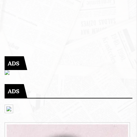
ADS
ADS