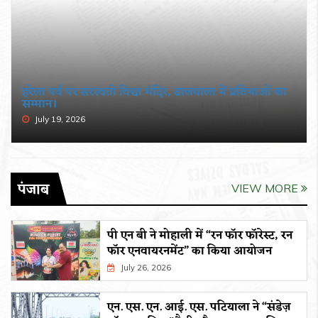
हरेला पर्व पर सरस्वती विद्या मंदिर, ढालवाला में प्रतिभाओं का
सम्मान।
July 19, 2026
पंजाब
VIEW MORE
पी एन बी ने मोहाली में “रन फॉर फॉरेस्ट, रन
फॉर एनवायरनमेंट” का किया आयोजन
July 26, 2026
एन. एस. एन. आई. एस. पटियाला ने “संडेज़