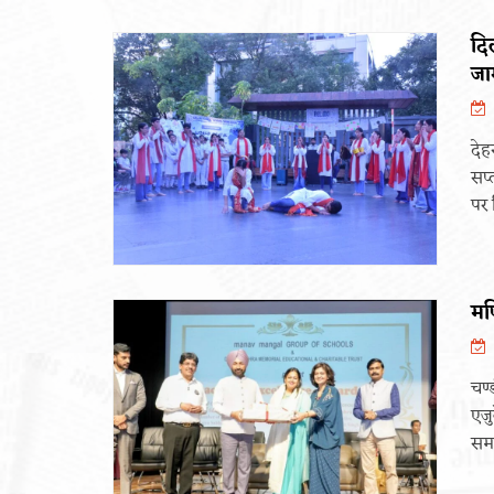
दि
जा
देह
सप्
पर 
मण
चण्
एजु
समा