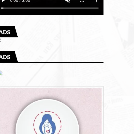
ADS
ADS