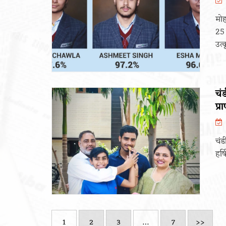
मोह
25 
उत्क
चंड
प्र
चंड
हर्
1
2
3
…
7
>>