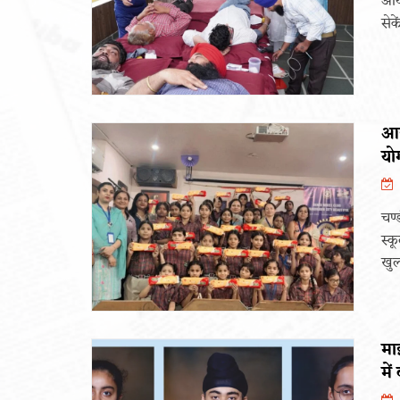
आयो
सेके
आई
यो
चण्
स्क
खुल
माइ
में