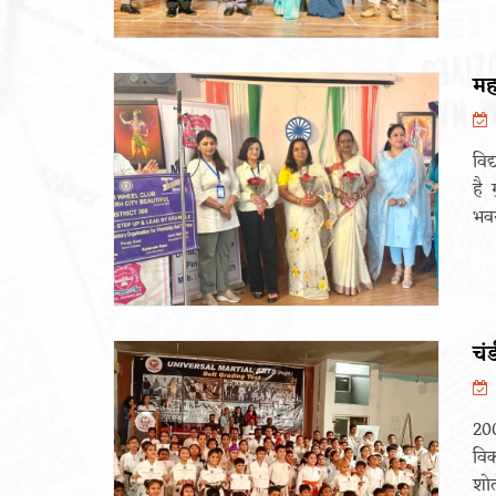
मह
विद
है 
भवन
चंड
200
विक
शोत