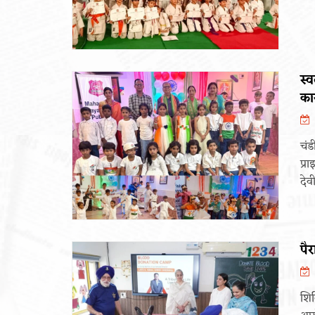
स्व
कार
चंड
प्र
देवी
पै
शिव