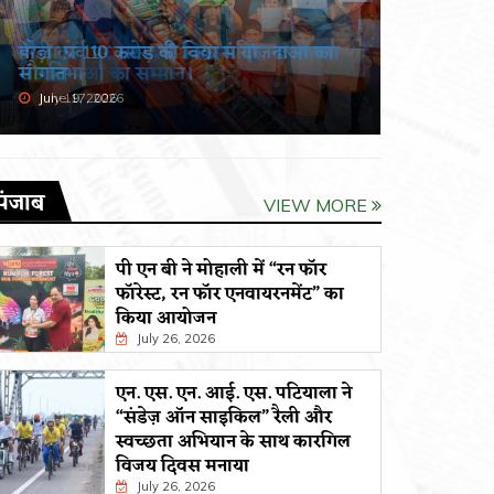
हरेला पर्व पर सरस्वती विद्या मंदिर, ढालवाला
खंडूड़ी औ
में प्रतिभाओं का सम्मान।
श्रद्धांजलि
July 19, 2026
June 19, 
पंजाब
VIEW MORE
पी एन बी ने मोहाली में “रन फॉर
फॉरेस्ट, रन फॉर एनवायरनमेंट” का
किया आयोजन
July 26, 2026
एन. एस. एन. आई. एस. पटियाला ने
“संडेज़ ऑन साइकिल” रैली और
स्वच्छता अभियान के साथ कारगिल
विजय दिवस मनाया
July 26, 2026