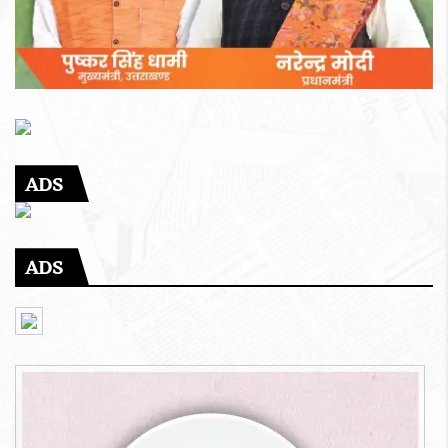
ADS
ADS