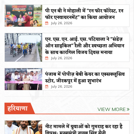
पी एन बी ने मोहाली में “रन फॉर फॉरेस्ट, रन
फॉर एनवायरनमेंट” का किया आयोजन
July 26, 2026
एन. एस. एन. आई. एस. पटियाला ने “संडेज़
ऑन साइकिल” रैली और स्वच्छता अभियान
के साथ कारगिल विजय दिवस मनाया
July 26, 2026
पंजाब में पोपीज़ बेबी केयर का एक्सक्लूसिव
स्टोर, जीरकपुर में हुआ शुभारंभ
July 26, 2026
हरियाणा
VIEW MORE
नीट मामले में युवाओं को गुमराह कर रहा है
विपक्ष- मुख्यमंत्री नायब सिंह सैनी