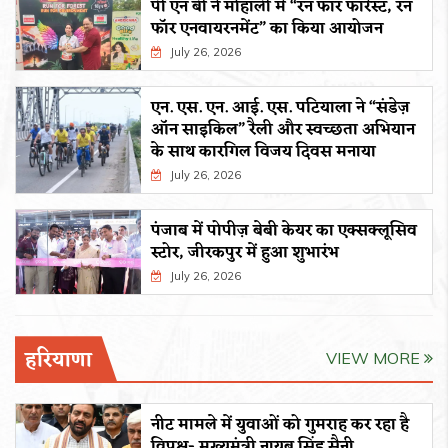
पी एन बी ने मोहाली में “रन फॉर फॉरेस्ट, रन
फॉर एनवायरनमेंट” का किया आयोजन
July 26, 2026
एन. एस. एन. आई. एस. पटियाला ने “संडेज़
ऑन साइकिल” रैली और स्वच्छता अभियान
के साथ कारगिल विजय दिवस मनाया
July 26, 2026
पंजाब में पोपीज़ बेबी केयर का एक्सक्लूसिव
स्टोर, जीरकपुर में हुआ शुभारंभ
July 26, 2026
हरियाणा
VIEW MORE
नीट मामले में युवाओं को गुमराह कर रहा है
विपक्ष- मुख्यमंत्री नायब सिंह सैनी