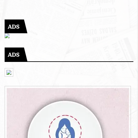
ADS
ADS