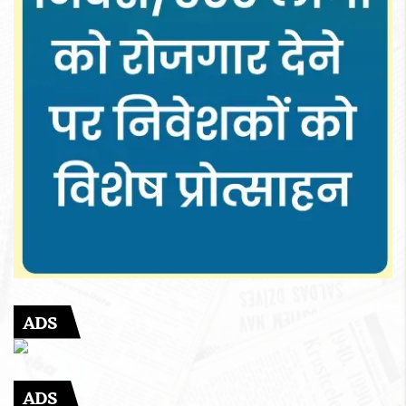
ADS
ADS