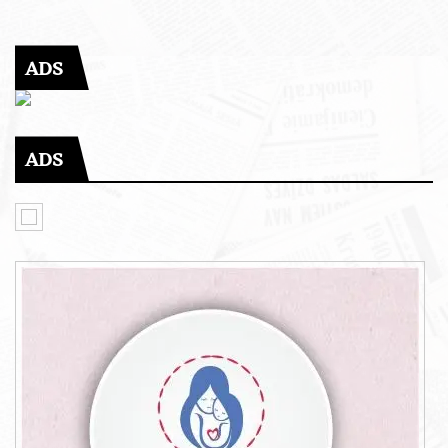
ADS
ADS