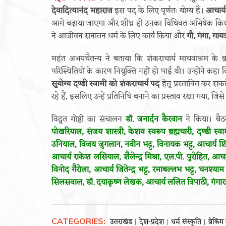
देवादित्यानंद महाराज
इस पद के लिए पूर्णतः योग्य हैं।
आचार्य
आगे बढ़ाया जाएगा और शीघ्र ही उनका विधिवत अभिषेक कि
ने आजीवन सनातन धर्म के लिए कार्य किया और
गौ, गंगा, गायत
महंत अभयचैतन्य ने बताया कि शंकराचार्य माधवाश्रम के ब्
परिस्थितियों के कारण नियुक्ति नहीं हो पाई थी। उन्होंने कहा 
सुयोग्य दण्डी स्वामी को शंकराचार्य पद
हेतु प्रस्तावित कर सकते
रहे हैं, इसलिए उन्हें प्रतिनिधि बनाने का प्रस्ताव रखा गया, जि
विद्वत गोष्ठी का संचालन
डॉ. जनार्दन कैरवान
ने किया। बैठ
पोखरियाल, संजय शास्त्री, केशव स्वरूप ब्रह्मचारी, दण्डी स्वामी 
उनियाल, विजय जुगलान, नवीन भट्ट, विनायक भट्ट, आचार्य शिव स्
आचार्य राकेश लसियाल, शैलेन्द्र मिश्रा, एल.पी. पुरोहित, आ
विनोद गैरोला, आचार्य जितेन्द्र भट्ट, रमाबल्लभ भट्ट, घन
सिलसवाल, डॉ. दयाकृष्ण लेखक, आचार्य ललित त्रिपाठी, गंगाराम 
CATEGORIES:
उत्तराखंड
देश-प्रदेश
धर्म संस्कृति
ब्रेकिंग
|
|
|