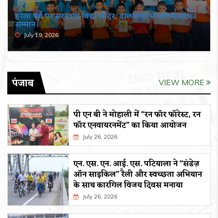
हरेला पर्व पर सरस्वती विद्या मंदिर, ढालवाला में प्रतिभाओं का
सम्मान।
July 19, 2026
पंजाब
VIEW MORE
पी एन बी ने मोहाली में “रन फॉर फॉरेस्ट, रन
फॉर एनवायरनमेंट” का किया आयोजन
July 26, 2026
एन. एस. एन. आई. एस. पटियाला ने “संडेज़
ऑन साइकिल” रैली और स्वच्छता अभियान
के साथ कारगिल विजय दिवस मनाया
July 26, 2026