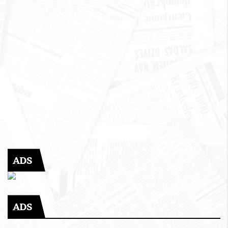
ADS
ADS