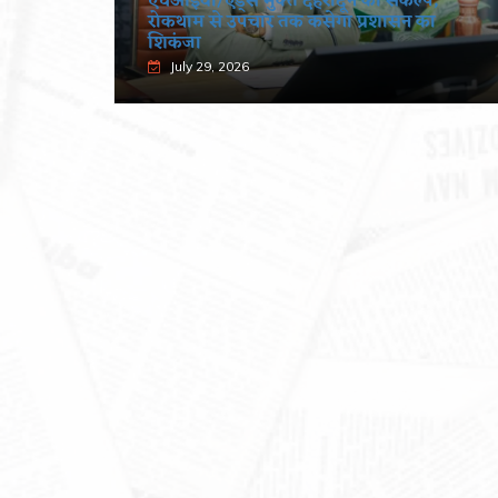
पूर्णिमा
एचआईवी/एड्स मुक्त देहरादून का संकल्प,
रोकथाम से उपचार तक कसेगा प्रशासन का
शिकंजा
July 29, 2026
खंडूड़ी और जसपाल राणा को मंत्रिमंडल
श्रद्धांजलि
June 19, 2026