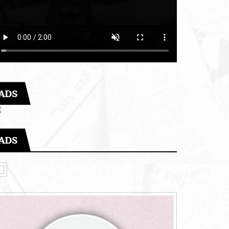
ADS
ADS