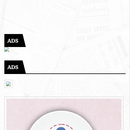
ADS
ADS