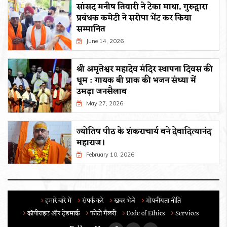
सांसद मनीष तिवारी ने टेका माथा, गुरुद्वारा
प्रबंधक कमेटी ने सरोपा भेंट कर किया
सम्मानित
June 14, 2026
श्री अमृतेश्वर महादेव मंदिर स्थापना दिवस की
धूम : गायक बी प्राक की भजन संध्या में
उमड़ा जनसैलाब
May 27, 2026
ज्योतिष पीठ के शंकराचार्य बने देवादित्यानंद
महाराज।
February 10, 2026
हमारे बारे में
संपर्क करे
खबर भेजें
गोपनीयता नीति
कॉपीराइट और ट्रेडमार्क
फोटो गैलरी
Code of Ethics
Services