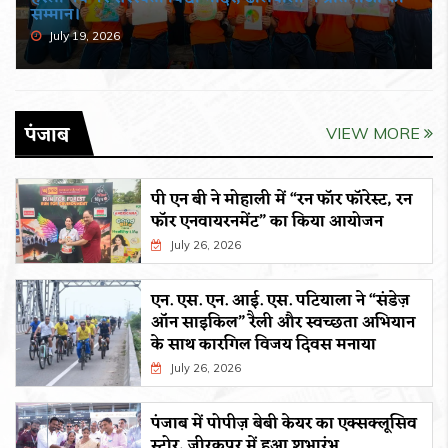
सम्मान।
July 19, 2026
पंजाब
VIEW MORE
पी एन बी ने मोहाली में “रन फॉर फॉरेस्ट, रन
फॉर एनवायरनमेंट” का किया आयोजन
July 26, 2026
एन. एस. एन. आई. एस. पटियाला ने “संडेज़
ऑन साइकिल” रैली और स्वच्छता अभियान
के साथ कारगिल विजय दिवस मनाया
July 26, 2026
पंजाब में पोपीज़ बेबी केयर का एक्सक्लूसिव
स्टोर, जीरकपुर में हुआ शुभारंभ