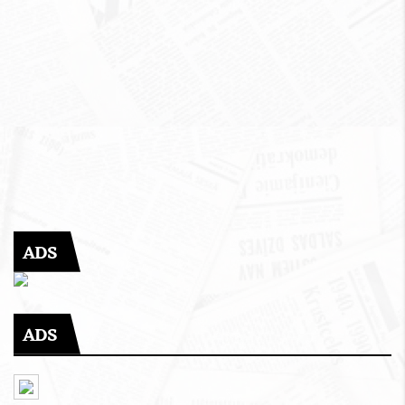
ADS
ADS