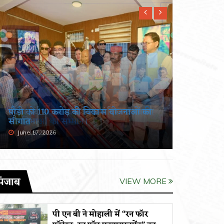
हरेला पर्व पर सरस्वती विद्या मंदिर, ढालवाला
खंडूड़ी औ
में प्रतिभाओं का सम्मान।
श्रद्धांजलि
July 19, 2026
June 19, 
पंजाब
VIEW MORE
पी एन बी ने मोहाली में “रन फॉर