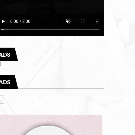
ADS
ADS