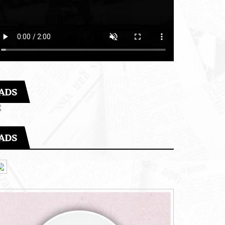
ADS
ADS