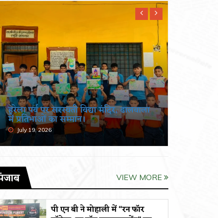
हरेला पर्व पर सरस्वती विद्या मंदिर, ढालवाला
खंडूड़ी औ
में प्रतिभाओं का सम्मान।
श्रद्धांजलि
July 19, 2026
June 19, 
पंजाब
VIEW MORE
पी एन बी ने मोहाली में “रन फॉर