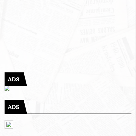
ADS
ADS