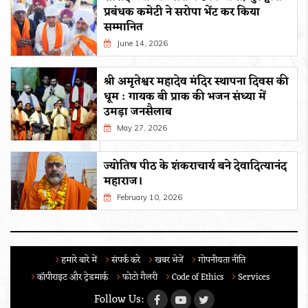
प्रबंधक कमेटी ने सरोपा भेंट कर किया
सम्मानित
June 14, 2026
श्री अमृतेश्वर महादेव मंदिर स्थापना दिवस की
धूम : गायक बी प्राक की भजन संध्या में
उमड़ा जनसैलाब
May 27, 2026
ज्योतिष पीठ के शंकराचार्य बने देवादित्यानंद
महाराज।
February 10, 2026
हमारे बारे में
संपर्क करे
खबर भेजें
गोपनीयता नीति
कॉपीराइट और ट्रेडमार्क
फोटो गैलरी
Code of Ethics
Services
Follow Us: