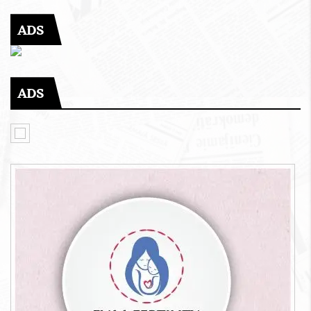
ADS
ADS