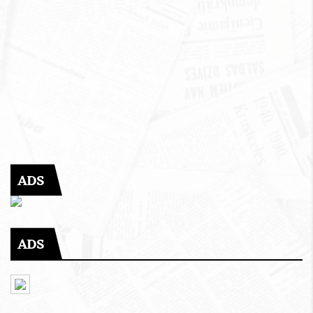
ADS
ADS