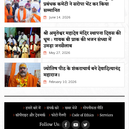
प्रबंधक कमेटी ने सरोपा भेंट कर किया
सम्मानित
June 14, 2026
श्री अमृतेश्वर महादेव मंदिर स्थापना दिवस की
धूम : गायक बी प्राक की भजन संध्या में
उमड़ा जनसैलाब
May 27, 2026
ज्योतिष पीठ के शंकराचार्य बने देवादित्यानंद
महाराज।
February 10, 2026
हमारे बारे में
संपर्क करे
खबर भेजें
गोपनीयता नीति
कॉपीराइट और ट्रेडमार्क
फोटो गैलरी
Code of Ethics
Services
Follow Us: