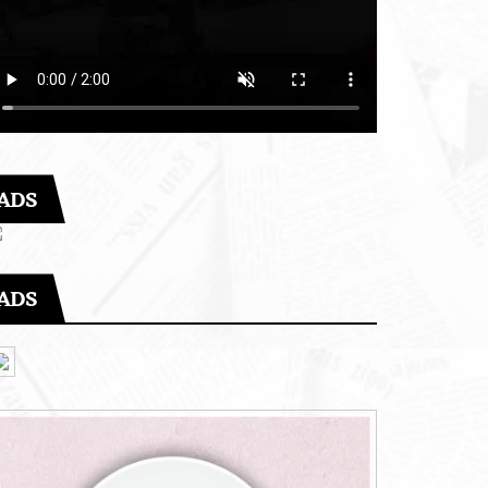
ADS
ADS