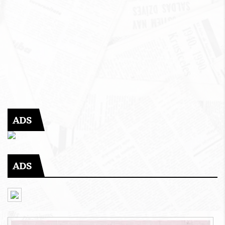
ADS
ADS