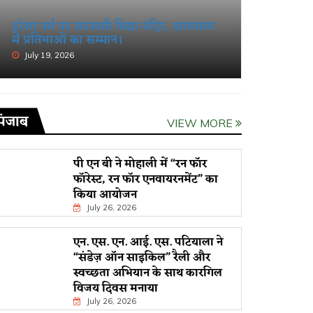
हरेला पर्व पर सरस्वती विद्या मंदिर, ढालवाला
खंडूड़ी औ
में प्रतिभाओं का सम्मान।
श्रद्धांजलि
July 19, 2026
June 19, 
पंजाब
VIEW MORE
पी एन बी ने मोहाली में “रन फॉर
फॉरेस्ट, रन फॉर एनवायरनमेंट” का
किया आयोजन
July 26, 2026
एन. एस. एन. आई. एस. पटियाला ने
“संडेज़ ऑन साइकिल” रैली और
स्वच्छता अभियान के साथ कारगिल
विजय दिवस मनाया
July 26, 2026