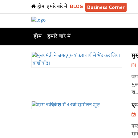
होम
हमारे बारे में
BLOG
Business Corner
होम
हमारे बारे में
मुख
जगद
मुख
श...
एम
एम्
सम्