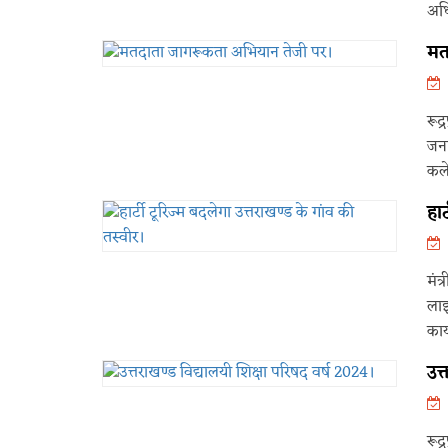
अधि
मत
रूद
जनप
कलेक
हार
मंत
लाइ
कार्
उत
रूद