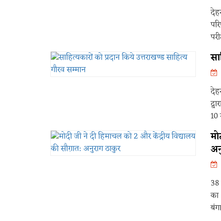
देह
परि
परीक
सा
देह
द्व
10 
मो
अन
38 
का 
बंगा