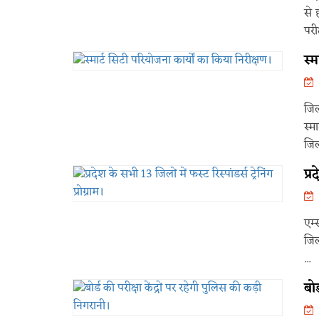
से 
परीक
स्म
जिल
स्म
जिल
प्र
एम्
जिल
...
बोर