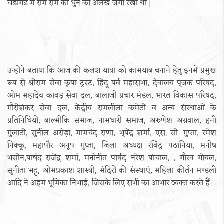
चंडीगढ़ में राम राम की धुन की अलख जगा रखी थी |
उन्होंने बताया कि आज की कलश यात्रा को कामयाब बनाने हेतु इनमें प्रमुख
रूप से श्रीराम सेवा कृपा ट्रस्ट, हिंदू पर्व महासभा, देवालय पूजक परिषद,
ओम महादेव कावड़ सेवा दल, बालाजी प्रचार मंडल, भारत विकास परिषद,
गौरीशंकर सेवा दल, केंद्रीय रामलीला कमेटी व अन्य संस्थाओं के
प्रतिनिधियों, बाल्मीकि समाज, नामधारी समाज, अरुणेश अग्रवाल, हनी
गुलाटी, सुनील अरोड़ा, मामचंद राणा, भूपेंद्र शर्मा, एस. सी. गुप्ता, रमेश
निक्कू, महापौर अनूप गुप्ता, जिला अध्यक्ष रविंद्र पठानिया, मनीष
भसीन,पार्षद राजेंद्र शर्मा, मनोनीत पार्षद नरेश पांचाल, , गौरव गोयल,
सुनीता भट्ट, ओमप्रकाश शास्त्री, मंदिरों की संस्थाएं, महिला कीर्तन मण्डली
आदि ने अहम भूमिका निभाई, जिसके लिए सभी का आभार व्यक्त करते हैं