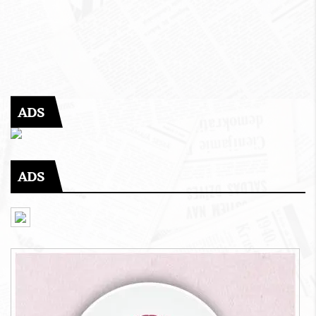
ADS
ADS