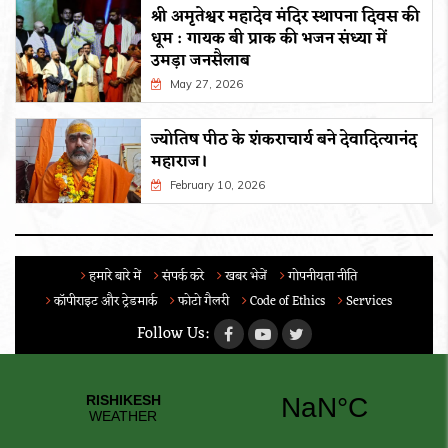
श्री अमृतेश्वर महादेव मंदिर स्थापना दिवस की
धूम : गायक बी प्राक की भजन संध्या में
उमड़ा जनसैलाब
May 27, 2026
ज्योतिष पीठ के शंकराचार्य बने देवादित्यानंद
महाराज।
February 10, 2026
हमारे बारे में
संपर्क करे
खबर भेजें
गोपनीयता नीति
कॉपीराइट और ट्रेडमार्क
फोटो गैलरी
Code of Ethics
Services
Follow Us: