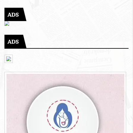
ADS
ADS