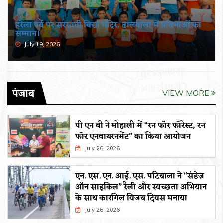
हरेला पर्व पर सरस्वती विद्या मंदिर, ढालवाला में प्रतिभाओं का
सम्मान।
July 19, 2026
पंजाब
VIEW MORE
पी एन बी ने मोहाली में “रन फॉर फॉरेस्ट, रन
फॉर एनवायरनमेंट” का किया आयोजन
July 26, 2026
एन. एस. एन. आई. एस. पटियाला ने “संडेज़
ऑन साइकिल” रैली और स्वच्छता अभियान
के साथ कारगिल विजय दिवस मनाया
July 26, 2026