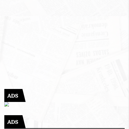
ADS
ADS