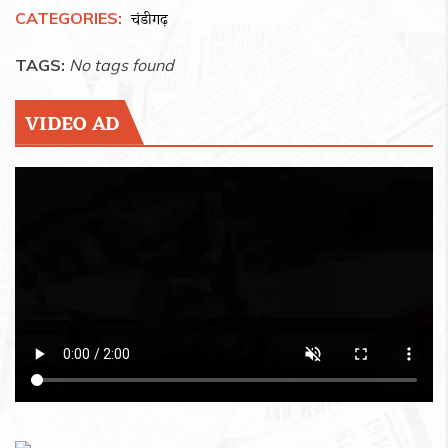
CATEGORIES:
चंडीगढ़
TAGS:
No tags found
VIDEO AD