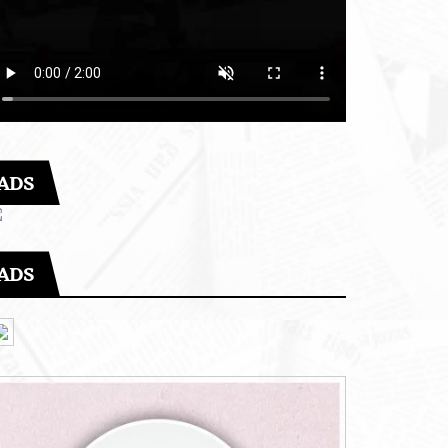
ADS
ADS