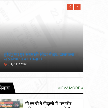
हरेला पर्व पर सरस्वती विद्या मंदिर, ढालवाला
खंडूड़ी औ
में प्रतिभाओं का सम्मान।
श्रद्धांजलि
July 19, 2026
June 19, 
पंजाब
VIEW MORE
पी एन बी ने मोहाली में “रन फॉर