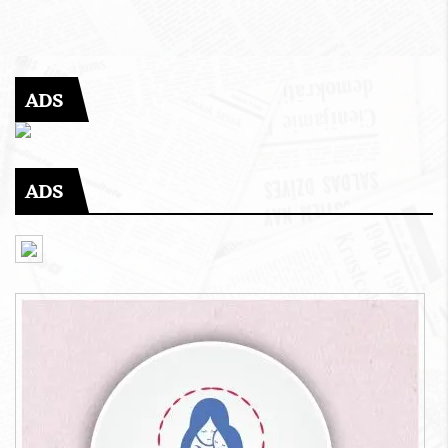
ADS
ADS