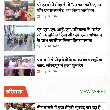
पी एन बी ने मोहाली में “रन फॉर फॉरेस्ट, रन
फॉर एनवायरनमेंट” का किया आयोजन
July 26, 2026
एन. एस. एन. आई. एस. पटियाला ने “संडेज़
ऑन साइकिल” रैली और स्वच्छता अभियान
के साथ कारगिल विजय दिवस मनाया
July 26, 2026
पंजाब में पोपीज़ बेबी केयर का एक्सक्लूसिव
स्टोर, जीरकपुर में हुआ शुभारंभ
July 26, 2026
हरियाणा
VIEW MORE
नीट मामले में युवाओं को गुमराह कर रहा है