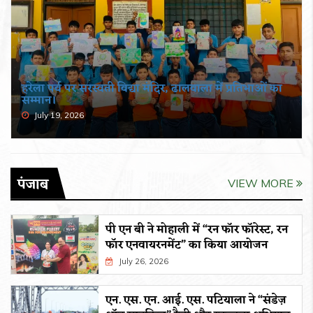
हरेला पर्व पर सरस्वती विद्या मंदिर, ढालवाला में प्रतिभाओं का
सम्मान।
July 19, 2026
पंजाब
VIEW MORE
पी एन बी ने मोहाली में “रन फॉर फॉरेस्ट, रन
फॉर एनवायरनमेंट” का किया आयोजन
July 26, 2026
एन. एस. एन. आई. एस. पटियाला ने “संडेज़