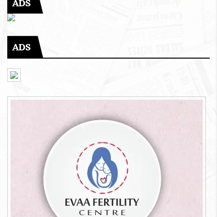
ADS
ADS