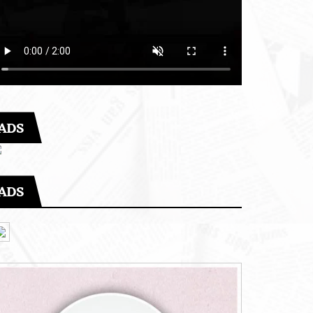
ADS
ADS