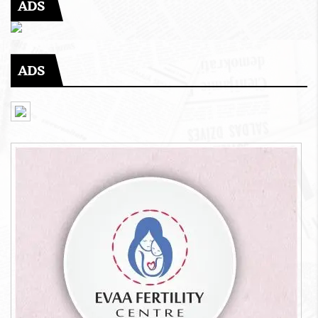
ADS
ADS