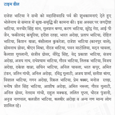
टाइम डील
राजेश भाटिया ने सभी को महाशिवरात्रि पर्व की शुभकामनाएं देते हुए
भोलेनाथ से समाज में सुख-समृद्धि की कामना की। इस अवसर पर जगदीश
भाटिया, मनधीर सिंह मान, गुलशन बग्गा, करण भाटिया, सुरेंद्र गेरा, आई पी
जैन, फकीरचंद कथूरिया, हरीश रतड़ा, भारत अरोड़ा, प्रताप भाटिया, रोहित
भाटिया, किशन खन्ना, बंसीलाल कुकरेजा, राजेश भाटिया (कानपुर वाले),
सोमनाथ ग्रोवर, बीएन मिश्रा, नीरज भाटिया, पवन माटोलिया, मदन चावला,
कैलाश गुगलानी, संजीव ग्रोवर, वीरेंद्र सिंह, वेद प्रकाश भाटिया, संजय
अरोड़ा, अजय नाथ, राधेश्याम भाटिया, गौरव भाटिया, तिलक भाटिया, विजय
अरोड़ा, राकेश खन्ना, सचिन भाटिया, अनिल चावला, भरत कपूर, अमित
टंडन, जतिन गांधी, अनिल अरोड़ा, रविंद्र गुलाटी, अजय शर्मा, सतीश बांगा,
विशाल भाटिया, गगन अरोड़ा, रिंकल भाटिया, प्रेम बब्बर, मनोज रतड़ा,
मनीष जीत सिंह भाटिया, आशीष अरोड़ा, अमित नरूला, गौरव गुलाटी,
अनिल ग्रोवर, नेतराम गांधी, राहुल मक्कड़, ललित गुप्ता, धीरज पुंजानी,
अनुज नागपाल, बलजीत भाटिया, बलबीर अरोड़ा व अन्य गण मान्य लोग
शामिल रहे।