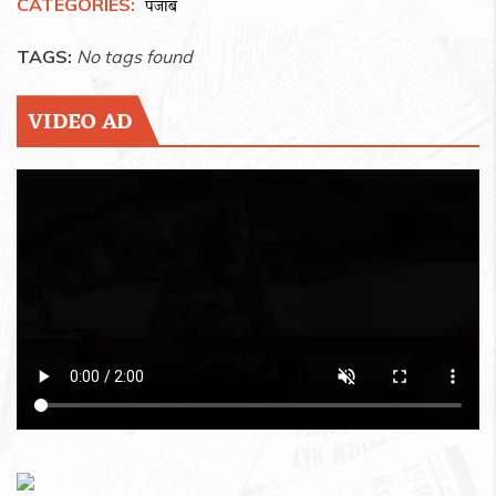
CATEGORIES:
पंजाब
TAGS:
No tags found
VIDEO AD