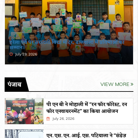
हरेला पर्व पर सरस्वती विद्या मंदिर, ढालवाला में प्रतिभाओं का
सम्मान।
July 19, 2026
पंजाब
VIEW MORE
पी एन बी ने मोहाली में “रन फॉर फॉरेस्ट, रन
फॉर एनवायरनमेंट” का किया आयोजन
July 26, 2026
एन. एस. एन. आई. एस. पटियाला ने “संडेज़