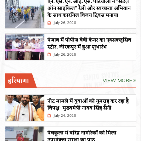
एन. एस. एन. आई. एस. पटियाला ने “संडेज़
ऑन साइकिल” रैली और स्वच्छता अभियान
के साथ कारगिल विजय दिवस मनाया
July 26, 2026
पंजाब में पोपीज़ बेबी केयर का एक्सक्लूसिव
स्टोर, जीरकपुर में हुआ शुभारंभ
July 26, 2026
हरियाणा
VIEW MORE
नीट मामले में युवाओं को गुमराह कर रहा है
विपक्ष- मुख्यमंत्री नायब सिंह सैनी
July 24, 2026
पंचकूला में वरिष्ठ नागरिकों को मिला
उपभोक्ता सुरक्षा का पाठ