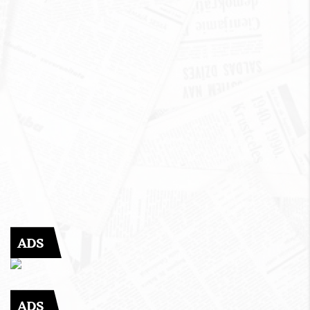
ADS
ADS