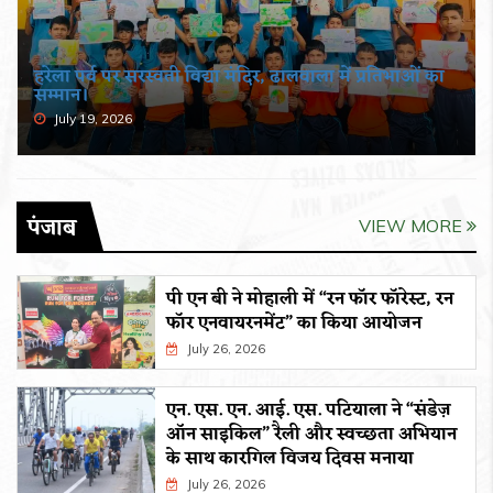
हरेला पर्व पर सरस्वती विद्या मंदिर, ढालवाला में प्रतिभाओं का
सम्मान।
July 19, 2026
पंजाब
VIEW MORE
पी एन बी ने मोहाली में “रन फॉर फॉरेस्ट, रन
फॉर एनवायरनमेंट” का किया आयोजन
July 26, 2026
एन. एस. एन. आई. एस. पटियाला ने “संडेज़
ऑन साइकिल” रैली और स्वच्छता अभियान
के साथ कारगिल विजय दिवस मनाया
July 26, 2026