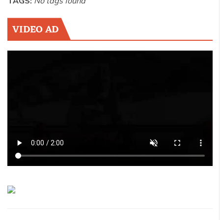
TAGS:
No tags found
VIDEO AD