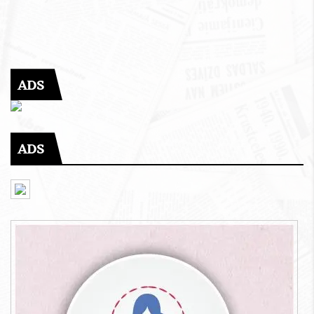
ADS
ADS