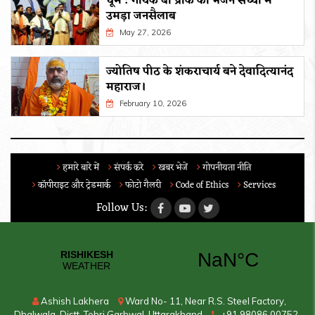
धूम : गायक बी प्राक की भजन संध्या में
उमड़ा जनसैलाब
May 27, 2026
ज्योतिष पीठ के शंकराचार्य बने देवादित्यानंद
महाराज।
February 10, 2026
हमारे बारे में
संपर्क करे
खबर भेजें
गोपनीयता नीति
कॉपीराइट और ट्रेडमार्क
फोटो गैलरी
Code of Ethics
Services
Follow Us:
Ashish Lakhera
Ward No- 11, Near R.S. Steel Factory,
Dhalwala, Distt. Tehri Garhwal, Uttarakhand
+91 98086 00752