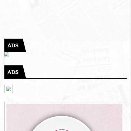
ADS
ADS