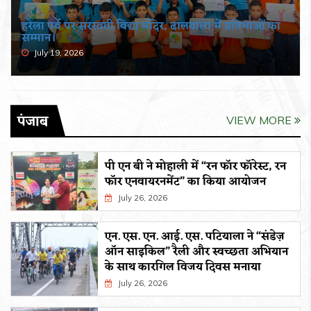
हरेला पर्व पर सरस्वती विद्या मंदिर, ढालवाला में प्रतिभाओं का
सम्मान।
July 19, 2026
पंजाब
VIEW MORE
पी एन बी ने मोहाली में “रन फॉर फॉरेस्ट, रन
फॉर एनवायरनमेंट” का किया आयोजन
July 26, 2026
एन. एस. एन. आई. एस. पटियाला ने “संडेज़
ऑन साइकिल” रैली और स्वच्छता अभियान
के साथ कारगिल विजय दिवस मनाया
July 26, 2026