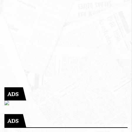
ADS
ADS