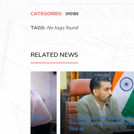
CATEGORIES:
उत्तराखंड
TAGS:
No tags found
RELATED NEWS
पूर्णिमा
एचआईवी/एड्स मुक्त देहरादून का संकल्प,
रोकथाम से उपचार तक कसेगा प्रशासन का
शिकंजा