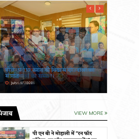
हरेला पर्व पर सरस्वती विद्या मंदिर, ढालवाला
खंडूड़ी औ
में प्रतिभाओं का सम्मान।
श्रद्धांजलि
July 19, 2026
June 19, 
पंजाब
VIEW MORE
पी एन बी ने मोहाली में “रन फॉर