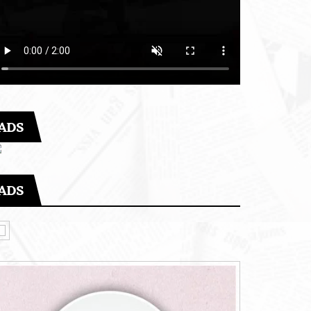
ADS
ADS